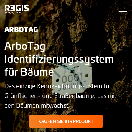
ARBOTAG
ArboTag
Identifizierungssystem
für Bäume
Das einzige Kennzeichnungssystem für
Grünflächen- und Straßenbäume, das mit
den Bäumen mitwächst.
KAUFEN SIE IHR PRODUKT